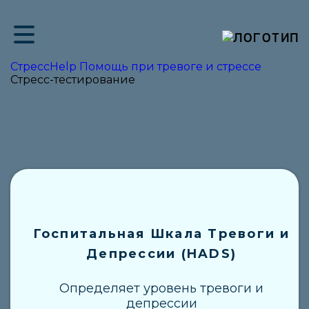
ие
СтрессHelp Помощь при тревоге и стрессе
Стресс-тестирование
Госпитальная Шкала Тревоги и
Депрессии (HADS)
Определяет уровень тревоги и
депрессии