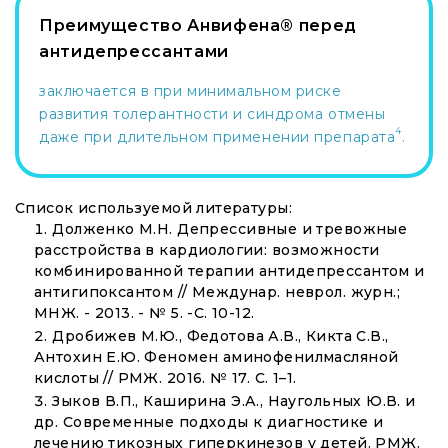
Преимущество Анвифена® перед
антидепрессантами
заключается в при минимальном риске
развития толерантности и синдрома отмены
4
даже при длительном применении препарата
.
Список используемой литературы:
Долженко М.Н. Депрессивные и тревожные
расстройства в кардиологии: возможности
комбинированной терапии антидепрессантом и
антигипоксантом // Междунар. неврол. журн.;
МНЖ. - 2013. - № 5. -С. 10-12.
Дробижев М.Ю., Федотова А.В., Кикта С.В.,
Антохин E.Ю. Феномен аминофенилмасляной
кислоты // РМЖ. 2016. № 17. С. 1–1.
Зыков В.П., Каширина Э.А., Наугольных Ю.В. и
др. Современные подходы к диагностике и
лечению тикозных гиперкинезов у детей. РМЖ.