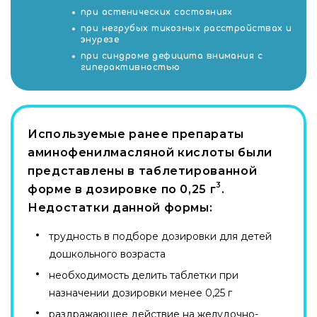
при астенических состояниях
при негрубых тикозных расстройствах и
энурезе
при синдроме дефицита внимания с
гиперактивностью
Используемые ранее препараты
аминофенилмасляной кислоты были
представлены в таблетированной
3
форме в дозировке по 0,25 г
.
Недостатки данной формы:
трудность в подборе дозировки для детей
дошкольного возраста
необходимость делить таблетки при
назначении дозировки менее 0,25 г
раздражающее действие на желудочно-