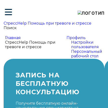
ие
СтрессHelp Помощь при тревоге и стрессе
Поиск
Главная
Профиль
СтрессHelp Помощь при
Настройки
тревоге и стрессе
пользователя
Персональный
рабочий стол
ЗАПИСЬ НА
БЕСПЛАТНУЮ
КОНСУЛЬТАЦИЮ
Получите бесплатную онлайн-
консультацию специалиста на