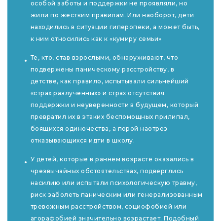
особой заботы и поддержки не проявляли, но
жили по жестким правилам. Или наоборот, дети
находились в ситуации гиперопеки, а может быть,
к ним относились как к «кумиру семьи»
Те, кто, став взрослыми, обнаруживают, что
подвержены паническому расстройству, в
детстве, как правило, испытывали сильнейший
«страх разлученных» и страх отсутствия
поддержки и неуверенности в будущем, который
превратил их в этаких беспомощных прилипал,
боящихся одиночества, а порой наотрез
отказывающихся идти в школу.
У детей, которые в раннем возрасте оказались в
чрезвычайных обстоятельствах, подверглись
насилию или испытали психологическую травму,
риск заболеть паническим или генерализованным
тревожным расстройством, социофобией или
агорафобией значительно возрастает. Подобный