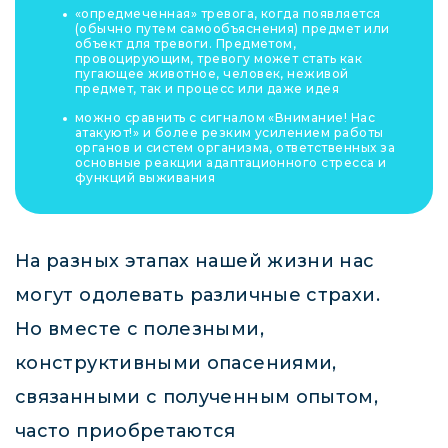
«опредмеченная» тревога, когда появляется
(обычно путем самообъяснения) предмет или
объект для тревоги. Предметом,
провоцирующим, тревогу может стать как
пугающее животное, человек, неживой
предмет, так и процесс или даже идея
можно сравнить с сигналом «Внимание! Нас
атакуют!» и более резким усилением работы
органов и систем организма, ответственных за
основные реакции адаптационного стресса и
функций выживания
На разных этапах нашей жизни нас
могут одолевать различные страхи.
Но вместе с полезными,
конструктивными опасениями,
связанными с полученным опытом,
часто приобретаются